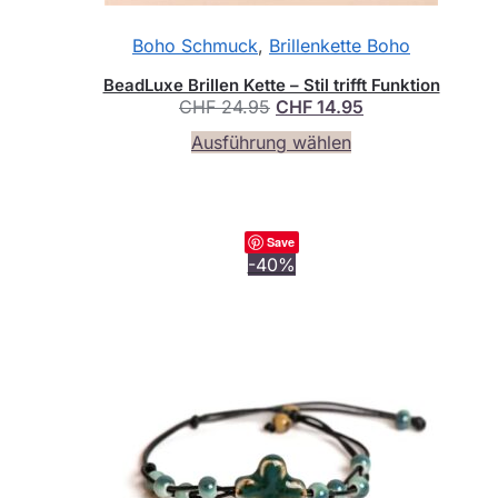
Boho Schmuck
,
Brillenkette Boho
BeadLuxe Brillen Kette – Stil trifft Funktion
Ursprünglicher
Aktueller
CHF
24.95
CHF
14.95
Preis
Preis
Dieses
Ausführung wählen
war:
ist:
Produkt
CHF 24.95
CHF 14.95.
weist
mehrere
Varianten
Save
auf.
-40%
Die
Optionen
können
auf
der
Produktseite
gewählt
werden