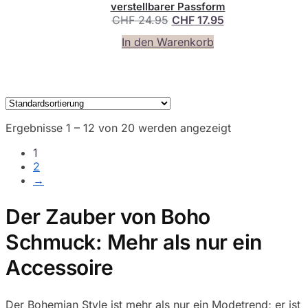
verstellbarer Passform
Ursprünglicher
Aktueller
CHF
24.95
CHF
17.95
Preis
Preis
In den Warenkorb
war:
ist:
CHF 24.95
CHF 17.95.
Ergebnisse 1 – 12 von 20 werden angezeigt
1
2
→
Der Zauber von Boho
Schmuck: Mehr als nur ein
Accessoire
Der Bohemian Style ist mehr als nur ein Modetrend; er ist