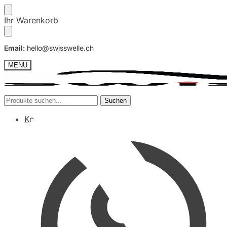
Skip
Skip
Ihr Warenkorb
to
to
navigation
content
Email:
hello@swisswelle.ch
MENU
Suche
Suche
Suchen
Suchen
nach:
nach:
Konto