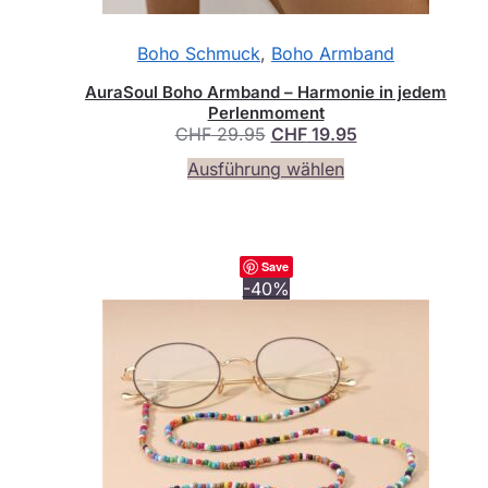
Boho Schmuck
,
Boho Armband
AuraSoul Boho Armband – Harmonie in jedem
Perlenmoment
Ursprünglicher
Aktueller
CHF
29.95
CHF
19.95
Preis
Preis
Dieses
Ausführung wählen
war:
ist:
Produkt
CHF 29.95
CHF 19.95.
weist
mehrere
Varianten
Save
auf.
-40%
Die
Optionen
können
auf
der
Produktseite
gewählt
werden