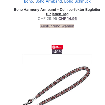
Boho
,
Boho Armband
,
Boho Schmuck
Boho Harmony Armband – Dein perfekter Begleiter
für jeden Tag
Ursprünglicher
Aktueller
CHF
29.95
CHF
14.95
Preis
Preis
Dieses
Ausführung wählen
war:
ist:
Produkt
CHF 29.95
CHF 14.95.
weist
mehrere
Varianten
Save
auf.
-40%
Die
Optionen
können
auf
der
Produktseite
gewählt
werden