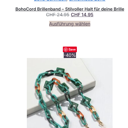
BohoCord Brillenband – Stilvoller Halt für deine Brille
Ursprünglicher
Aktueller
CHF
24.95
CHF
14.95
Preis
Preis
Dieses
Ausführung wählen
war:
ist:
Produkt
CHF 24.95
CHF 14.95.
weist
mehrere
Varianten
Save
auf.
-40%
Die
Optionen
können
auf
der
Produktseite
gewählt
werden