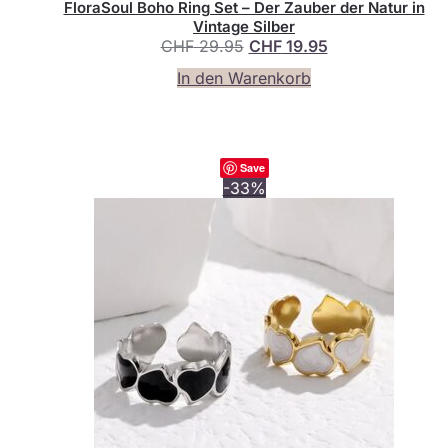
FloraSoul Boho Ring Set – Der Zauber der Natur in
Vintage Silber
Ursprünglicher
Aktueller
CHF
29.95
CHF
19.95
Preis
Preis
In den Warenkorb
war:
ist:
CHF 29.95
CHF 19.95.
Save
-33%