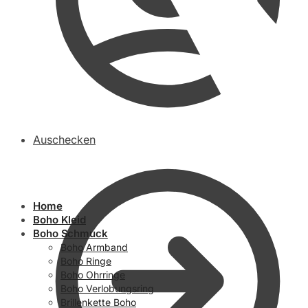
Auschecken
Home
Boho Kleid
Boho Schmuck
Boho Armband
Boho Ringe
Boho Ohrringe
Boho Verlobungsring
Brillenkette Boho