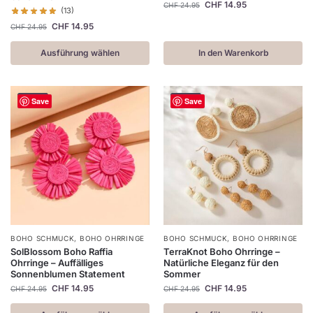
CHF
14.95
CHF
24.95
(13)
CHF
14.95
CHF
24.95
Ausführung wählen
In den Warenkorb
-40%
-40%
Save
Save
BOHO SCHMUCK
,
BOHO OHRRINGE
BOHO SCHMUCK
,
BOHO OHRRINGE
SolBlossom Boho Raffia
TerraKnot Boho Ohrringe –
Ohrringe – Auffälliges
Natürliche Eleganz für den
Sonnenblumen Statement
Sommer
CHF
14.95
CHF
14.95
CHF
24.95
CHF
24.95