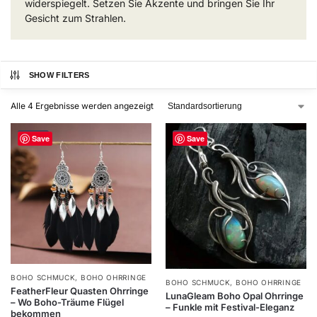
widerspiegelt. Setzen Sie Akzente und bringen Sie Ihr
Gesicht zum Strahlen.
SHOW FILTERS
Alle 4 Ergebnisse werden angezeigt
-40%
-40%
Save
Save
BOHO SCHMUCK
,
BOHO OHRRINGE
BOHO SCHMUCK
,
BOHO OHRRINGE
FeatherFleur Quasten Ohrringe
LunaGleam Boho Opal Ohrringe
– Wo Boho-Träume Flügel
– Funkle mit Festival-Eleganz
bekommen