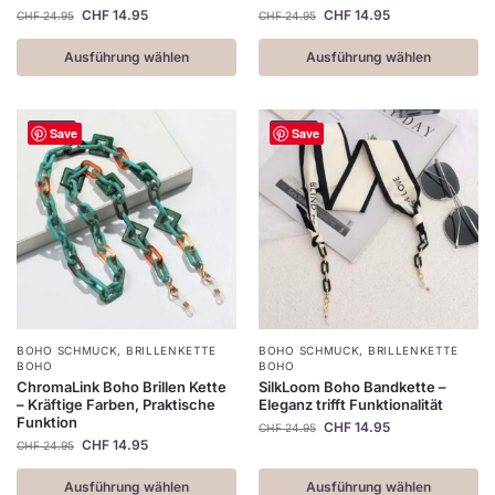
CHF
14.95
CHF
14.95
CHF
24.95
CHF
24.95
Ausführung wählen
Ausführung wählen
-40%
-40%
Save
Save
BOHO SCHMUCK
,
BRILLENKETTE
BOHO SCHMUCK
,
BRILLENKETTE
BOHO
BOHO
ChromaLink Boho Brillen Kette
SilkLoom Boho Bandkette –
– Kräftige Farben, Praktische
Eleganz trifft Funktionalität
Funktion
CHF
14.95
CHF
24.95
CHF
14.95
CHF
24.95
Ausführung wählen
Ausführung wählen