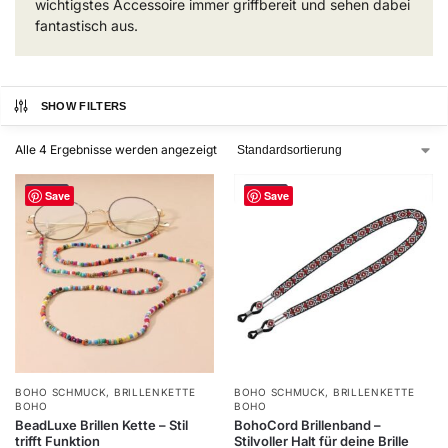
wichtigstes Accessoire immer griffbereit und sehen dabei
fantastisch aus.
SHOW FILTERS
Alle 4 Ergebnisse werden angezeigt
-40%
-40%
Save
Save
BOHO SCHMUCK
,
BRILLENKETTE
BOHO SCHMUCK
,
BRILLENKETTE
BOHO
BOHO
BeadLuxe Brillen Kette – Stil
BohoCord Brillenband –
trifft Funktion
Stilvoller Halt für deine Brille