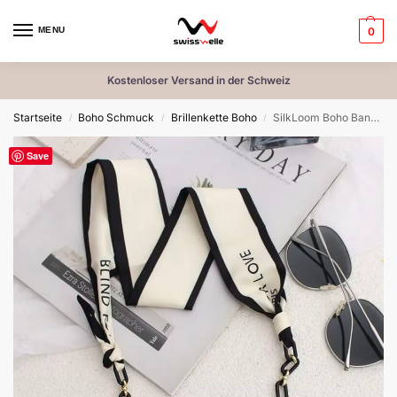
MENU
0
Kostenloser Versand in der Schweiz
Startseite
Boho Schmuck
Brillenkette Boho
SilkLoom Boho Bandkette – Eleganz trifft Funktionalität
/
/
/
Save