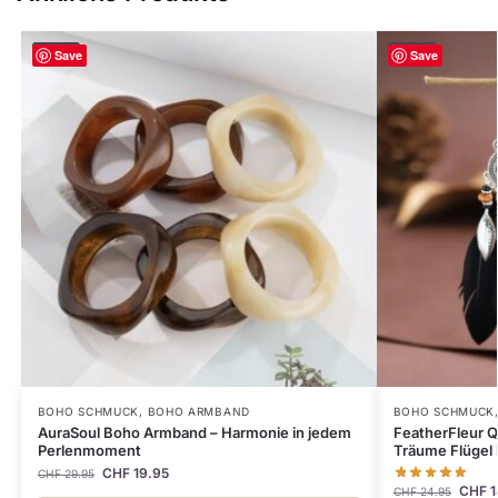
-33%
-40%
Save
Save
BOHO SCHMUCK
,
BOHO ARMBAND
BOHO SCHMUCK
AuraSoul Boho Armband – Harmonie in jedem
FeatherFleur 
Perlenmoment
Träume Flüge
CHF
19.95
CHF
29.95
CHF
1
CHF
24.95