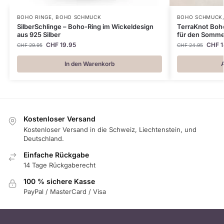
BOHO RINGE
,
BOHO SCHMUCK
BOHO SCHMUCK
SilberSchlinge – Boho-Ring im Wickeldesign
TerraKnot Boho
aus 925 Silber
für den Somme
CHF
19.95
CHF
1
CHF
29.95
CHF
24.95
In den Warenkorb
Kostenloser Versand
Kostenloser Versand in die Schweiz, Liechtenstein, und
Deutschland.
Einfache Rückgabe
14 Tage Rückgaberecht
100 % sichere Kasse
PayPal / MasterCard / Visa