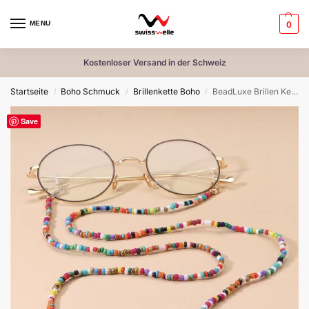
MENU
0
Kostenloser Versand in der Schweiz
Startseite
Boho Schmuck
Brillenkette Boho
BeadLuxe Brillen Kette – Stil trifft Funktion
/
/
/
Save