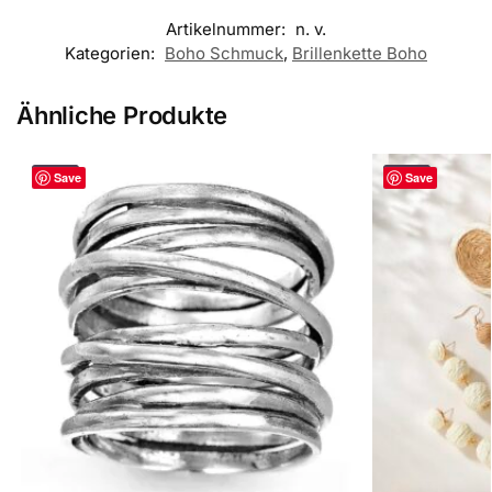
Artikelnummer:
n. v.
Kategorien:
Boho Schmuck
,
Brillenkette Boho
Ähnliche Produkte
-33%
-40%
Save
Save