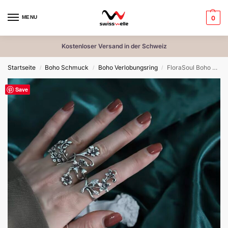
MENU
0
Kostenloser Versand in der Schweiz
Startseite
Boho Schmuck
Boho Verlobungsring
FloraSoul Boho Ring Set – Der Zauber der Natur in Vintage Silber
/
/
/
Save