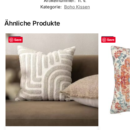
Artikelnummer:
n. v.
Kategorie:
Boho Kissen
Ähnliche Produkte
-33%
-33%
Save
Save