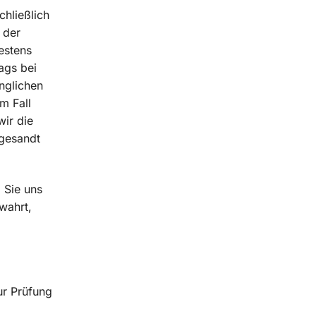
chließlich
 der
estens
ags bei
nglichen
m Fall
ir die
kgesandt
 Sie uns
wahrt,
ur Prüfung