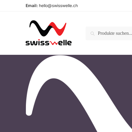
Skip
Skip
Email:
hello@swisswelle.ch
to
to
navigation
content
Suche
Suchen
nach: