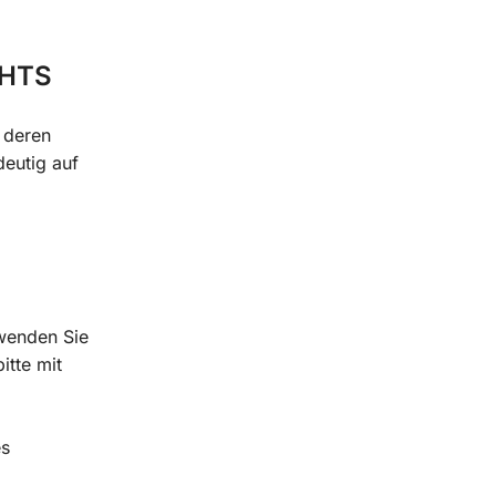
CHTS
r deren
deutig auf
rwenden Sie
itte mit
es