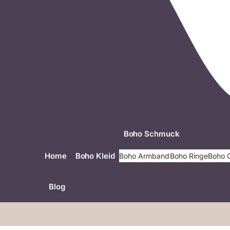
Boho Schmuck
Home
Boho Kleid
Boho Armband
Boho Ringe
Boho 
Blog